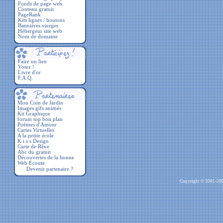
Fonds de page web
Contenu gratuit
PageRank
Kits lignes / boutons
Bannières vierges
Hébergeur site web
Nom de domaine
Faire un lien
Votez !
Livre d'or
F.A.Q.
Devenir partenaire ?
Copyright © 2001-2009