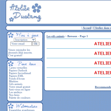
|
Accueil
|
l'Atelier dans 
Les gifs animés
>
Bateaux - Page 1
Venez rejoindre les
abonnés déjà inscrits.
C'est gratuit!
Cartes virtuelles
Papiers Outlook
Papiers Incredimail
Papiers EML
Fonds d'écran
Blinkies
Gifs animés
Votre email gratuit
Recommandez 
Anti-virus en ligne
Les smileys
Nos liens
Palette de couleurs
Ensembles graphiques