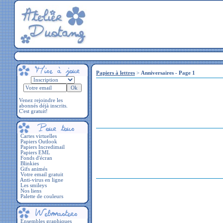
Papiers à lettres
>
Anniversaires - Page 1
Venez rejoindre les
abonnés déjà inscrits.
C'est gratuit!
Cartes virtuelles
Papiers Outlook
Papiers Incredimail
Papiers EML
Fonds d'écran
Blinkies
Gifs animés
Votre email gratuit
Anti-virus en ligne
Les smileys
Nos liens
Palette de couleurs
Ensembles graphiques