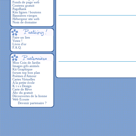
Fonds de page web
Contenu gratuit
PageRank
Kits lignes / boutons
Bannières vierges
Hébergeur site web
Nom de domaine
Faire un lien
Votez !
Livre d'or
F.A.Q.
Devenir partenaire ?