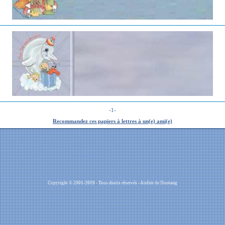
-1-
Recommandez ces papiers à lettres à un(e) ami(e)
Copyright © 2001-2009 - Tous droits réservés - Atelier de Duotang