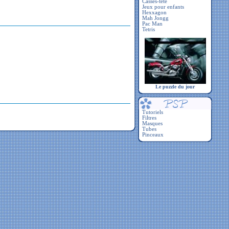
Casses-tête
Jeux pour enfants
Hexxagon
Mah Jongg
Pac Man
Tetris
Le puzzle du jour
Tutoriels
Filtres
Masques
Tubes
Pinceaux