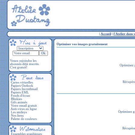
|
Accueil
|
l'Atelier dans 
Optimiser vos images gratuitement
Venez rejoindre les
abonnés déjà inscrits.
Optimisez 
C'est gratuit!
Récupére
Cartes virtuelles
Papiers Outlook
Papiers Incredimail
Papiers EML
Fonds d'écran
Blinkies
Gifs animés
Votre email gratuit
Anti-virus en ligne
Optimisez g
Les smileys
Nos liens
Palette de couleurs
Récupérez
Ensembles graphiques