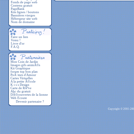
Fonds de page web
Contenu gratuit
PageRank
Kits lignes / boutons
Bannières vierges
Hébergeur site web
Nom de domaine
Faire un lien
Votez !
Livre d'or
F.A.Q.
Devenir partenaire ?
Copyright © 2001-2009