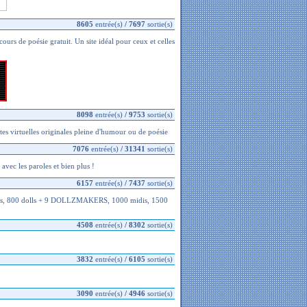
8605
entrée(s)
/
7697
sortie(s)
ours de poésie gratuit. Un site idéal pour ceux et celles
8098
entrée(s)
/
9753
sortie(s)
rtes virtuelles originales pleine d'humour ou de poésie
7076
entrée(s)
/
31341
sortie(s)
 avec les paroles et bien plus !
6157
entrée(s)
/
7437
sortie(s)
es, 800 dolls + 9 DOLLZMAKERS, 1000 midis, 1500
4508
entrée(s)
/
8302
sortie(s)
3832
entrée(s)
/
6105
sortie(s)
3090
entrée(s)
/
4946
sortie(s)