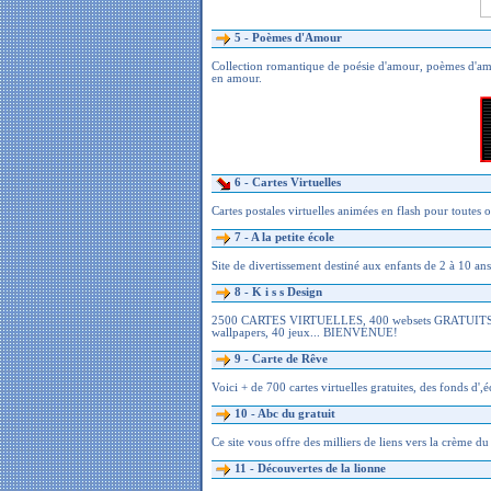
5 -
Poèmes d'Amour
Collection romantique de poésie d'amour, poèmes d'amour,
en amour.
6 -
Cartes Virtuelles
Cartes postales virtuelles animées en flash pour toutes 
7 -
A la petite école
Site de divertissement destiné aux enfants de 2 à 10 ans.
8 -
K i s s Design
2500 CARTES VIRTUELLES, 400 websets GRATUITS, 10
wallpapers, 40 jeux... BIENVENUE!
9 -
Carte de Rêve
Voici + de 700 cartes virtuelles gratuites, des fonds d',éc
10 -
Abc du gratuit
Ce site vous offre des milliers de liens vers la crème d
11 -
Découvertes de la lionne