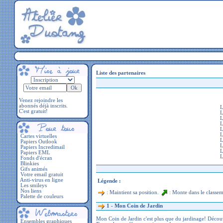
Liste des partenaires
Venez rejoindre les
abonnés déjà inscrits.
C'est gratuit!
Cartes virtuelles
Papiers Outlook
Papiers Incredimail
Papiers EML
Fonds d'écran
Blinkies
Gifs animés
Votre email gratuit
Anti-virus en ligne
Légende :
Les smileys
Nos liens
: Maintient sa position.
: Monte dans le classe
Palette de couleurs
1 -
Mon Coin de Jardin
Mon Coin de Jardin c'est plus que du jardinage! Décou
Ensembles graphiques