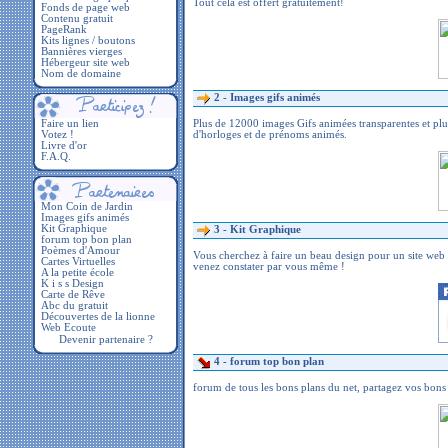
Tout cela est offert gratuitement!
Fonds de page web
Contenu gratuit
PageRank
Kits lignes / boutons
Bannières vierges
Hébergeur site web
Nom de domaine
2 -
Images gifs animés
Faire un lien
Plus de 12000 images Gifs animées transparentes et plu
Votez !
d'horloges et de prénoms animés.
Livre d'or
F.A.Q.
3 -
Kit Graphique
Vous cherchez à faire un beau design pour un site web 
venez constater par vous même !
Devenir partenaire ?
4 -
forum top bon plan
forum de tous les bons plans du net, partagez vos bons