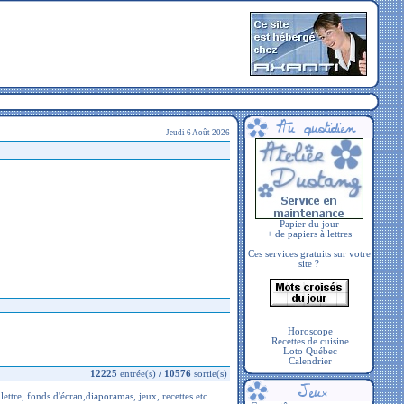
Jeudi 6 Août 2026
Papier du jour
+ de papiers à lettres
Ces services gratuits sur votre
site ?
Horoscope
Recettes de cuisine
Loto Québec
Calendrier
12225
entrée(s)
/
10576
sortie(s)
e, fonds d'écran,diaporamas, jeux, recettes etc...