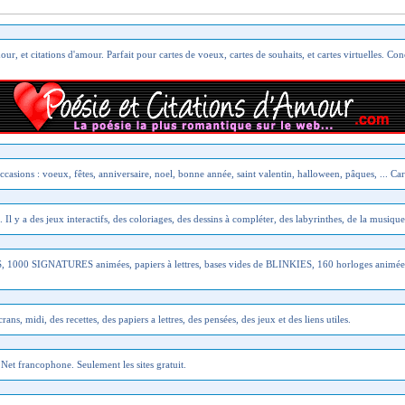
 et citations d'amour. Parfait pour cartes de voeux, cartes de souhaits, et cartes virtuelles. Conc
occasions : voeux, fêtes, anniversaire, noel, bonne année, saint valentin, halloween, pâques, ... Ca
 Il y a des jeux interactifs, des coloriages, des dessins à compléter, des labyrinthes, de la musique
00 SIGNATURES animées, papiers à lettres, bases vides de BLINKIES, 160 horloges animé
rans, midi, des recettes, des papiers a lettres, des pensées, des jeux et des liens utiles.
u Net francophone. Seulement les sites gratuit.