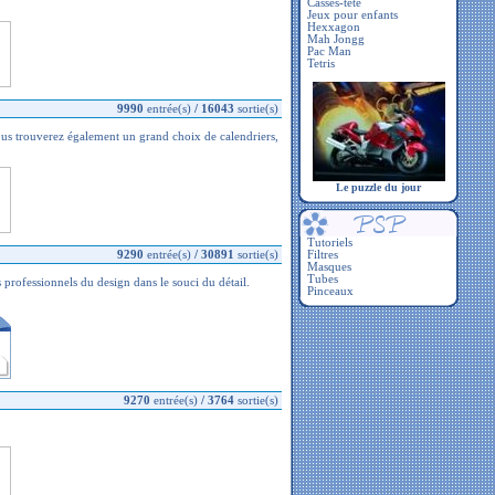
Casses-tête
Jeux pour enfants
Hexxagon
Mah Jongg
Pac Man
Tetris
9990
entrée(s)
/
16043
sortie(s)
ous trouverez également un grand choix de calendriers,
Le puzzle du jour
Tutoriels
9290
entrée(s)
/
30891
sortie(s)
Filtres
Masques
Tubes
professionnels du design dans le souci du détail.
Pinceaux
9270
entrée(s)
/
3764
sortie(s)