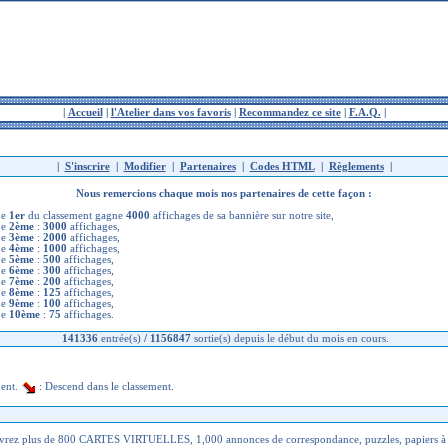
|
Accueil
|
l'Atelier dans vos favoris
|
Recommandez ce site
|
F.A.Q.
|
|
S'inscrire
|
Modifier
|
Partenaires
|
Codes HTML
|
Règlements
|
Nous remercions chaque mois nos partenaires de cette façon :
Le
1er
du classement gagne
4000
affichages de sa bannière sur notre site,
Le
2ème
:
3000
affichages,
Le
3ème
:
2000
affichages,
Le
4ème
:
1000
affichages,
Le
5ème
:
500
affichages,
Le
6ème
:
300
affichages,
Le
7ème
:
200
affichages,
Le
8ème
:
125
affichages,
Le
9ème
:
100
affichages,
Le
10ème
:
75
affichages.
141336
entrée(s)
/
1156847
sortie(s) depuis le début du mois en cours.
ment.
: Descend dans le classement.
vrez plus de 800 CARTES VIRTUELLES, 1,000 annonces de correspondance, puzzles, papiers à lettr