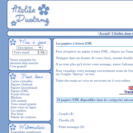
|
Accueil
|
l'Atelier dans 
Les papiers à lettres EML
Pour récupérer un papier à lettre EML, cliquez sur l'imag
Dézipper dans un dossier de votre choix, ensuite double 
Venez rejoindre les
abonnés déjà inscrits.
Il ne reste plus qu'à écrire votre message, entrer l'adresse
C'est gratuit!
Pour visualiser votre message correctement avant de l'en
sur l'onglet "Aperçu" en bas.
Faites des essais en vous en envoyant un à vous même.
Cartes virtuelles
Papiers Outlook
Papiers Incredimail
Papiers EML
Fonds d'écran
Blinkies
24 papiers EML disponibles dans les catégories suivan
Gifs animés
Votre email gratuit
Anti-virus en ligne
Les smileys
Nos liens
-
Couple
(
1
)
Palette de couleurs
-
Florelle
(
2
)
-
Petits messages
(
1
)
Ensembles graphiques