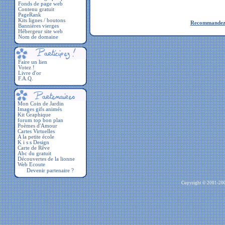
Fonds de page web
Contenu gratuit
PageRank
Kits lignes / boutons
Recommandez c
Bannières vierges
Hébergeur site web
Nom de domaine
Faire un lien
Votez !
Livre d'or
F.A.Q.
Devenir partenaire ?
Copyright © 2001-2009