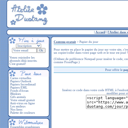
|
Accueil
|
l'Atelier dans 
Contenu gratuit
> Papier du jour
Pour mettre en place le papier du jour sur votre site, c'es
un copier/coller dans votre page web et le tour est joué !
Venez rejoindre les
(Utilisez de préférence Notepad pour insérer le code, ce
abonnés déjà inscrits.
comme FrontPage.)
C'est gratuit!
Pour offrir le
pap
Cartes virtuelles
Papiers Outlook
Papiers Incredimail
Papiers EML
Insérez ce code dans votre code HTML à l'endroit
Fonds d'écran
modifier pour ob
Blinkies
Gifs animés
Votre email gratuit
Anti-virus en ligne
Les smileys
Nos liens
Palette de couleurs
Ensembles graphiques