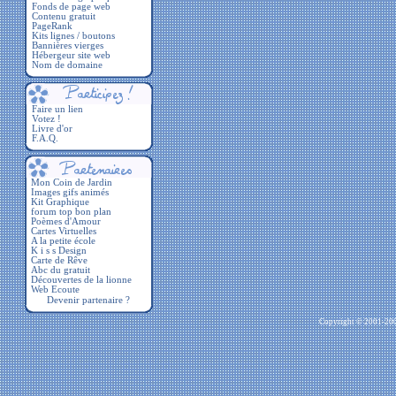
Fonds de page web
Contenu gratuit
PageRank
Kits lignes / boutons
Bannières vierges
Hébergeur site web
Nom de domaine
Faire un lien
Votez !
Livre d'or
F.A.Q.
Devenir partenaire ?
Copyright © 2001-2009