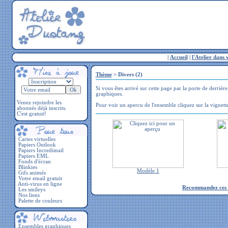
|
Accueil
|
l'Atelier dans 
Thème
> Divers (2)
Si vous êtes arrivé sur cette page par la porte de derrièr
graphiques.
Venez rejoindre les
Pour voir un apercu de l'ensemble cliquez sur la vignett
abonnés déjà inscrits.
C'est gratuit!
Cartes virtuelles
Papiers Outlook
Papiers Incredimail
Papiers EML
Fonds d'écran
Blinkies
Modèle 1
Gifs animés
Votre email gratuit
Anti-virus en ligne
Recommandez ces e
Les smileys
Nos liens
Palette de couleurs
Ensembles graphiques