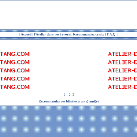
|
Accueil
|
l'Atelier dans vos favoris
|
Recommandez ce site
|
F.A.Q.
|
-1-
2
3
Recommandez ces blinkies à un(e) ami(e)