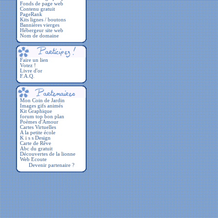
Fonds de page web
Contenu gratuit
PageRank
Kits lignes / boutons
Bannières vierges
Hébergeur site web
Nom de domaine
Faire un lien
Votez !
Livre d'or
F.A.Q.
Devenir partenaire ?