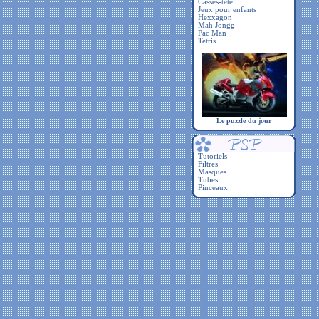
Casses-tête
Jeux pour enfants
Hexxagon
Mah Jongg
Pac Man
Tetris
Le puzzle du jour
Tutoriels
Filtres
Masques
Tubes
Pinceaux