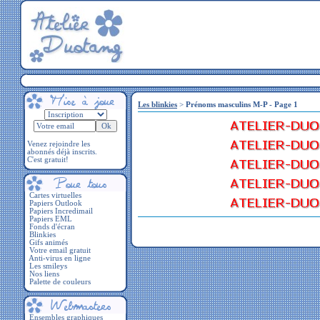
Les blinkies
>
Prénoms masculins M-P - Page 1
Venez rejoindre les
abonnés déjà inscrits.
C'est gratuit!
Cartes virtuelles
Papiers Outlook
Papiers Incredimail
Papiers EML
Fonds d'écran
Blinkies
Gifs animés
Votre email gratuit
Anti-virus en ligne
Les smileys
Nos liens
Palette de couleurs
Ensembles graphiques