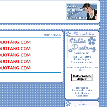
Jeudi 6 Août 2026
Papier du jour
+ de papiers à lettres
Ces services gratuits sur votre
site ?
Horoscope
Recettes de cuisine
Loto Québec
Calendrier