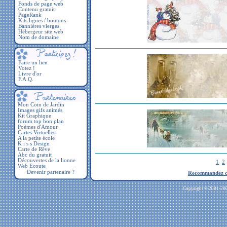
Fonds de page web
Contenu gratuit
PageRank
Kits lignes / boutons
Bannières vierges
Hébergeur site web
Nom de domaine
Faire un lien
Votez !
Livre d'or
F.A.Q.
1
2
Devenir partenaire ?
Recommandez ces
Copyright © 2001-2009