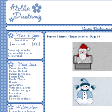
|
Accueil
|
l'Atelier dans 
Papiers à lettres
>
Temps des fêtes - Page 10
Venez rejoindre les
abonnés déjà inscrits.
C'est gratuit!
Cartes virtuelles
Papiers Outlook
Papiers Incredimail
Papiers EML
Fonds d'écran
Blinkies
Gifs animés
Votre email gratuit
Anti-virus en ligne
Les smileys
Nos liens
Palette de couleurs
Ensembles graphiques