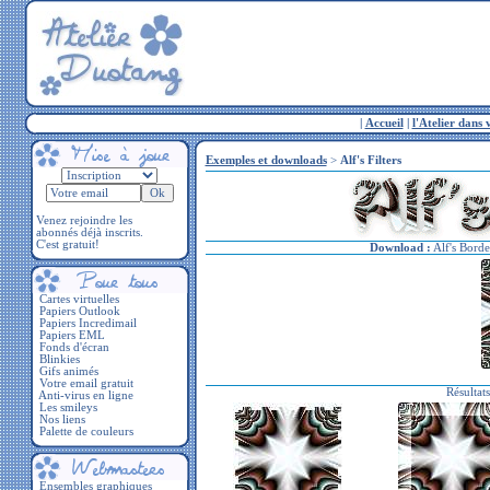
|
Accueil
|
l'Atelier dans 
Exemples et downloads
>
Alf's Filters
Venez rejoindre les
abonnés déjà inscrits.
C'est gratuit!
Download :
Alf's Bord
Cartes virtuelles
Papiers Outlook
Papiers Incredimail
Papiers EML
Fonds d'écran
Blinkies
Gifs animés
Votre email gratuit
Résultat
Anti-virus en ligne
Les smileys
Nos liens
Palette de couleurs
Ensembles graphiques