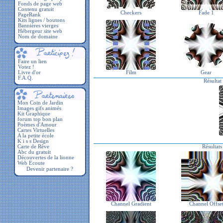
Fonds de page web
Contenu gratuit
Checkers
Fade 1
PageRank
Kits lignes / boutons
Bannières vierges
Hébergeur site web
Nom de domaine
Faire un lien
Votez !
Livre d'or
Film
Gear
F.A.Q.
Résultat
Résultats
Devenir partenaire ?
Channel Gradient
Channel Offse