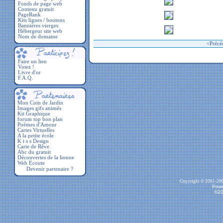
Fonds de page web
Contenu gratuit
PageRank
Kits lignes / boutons
Bannières vierges
Hébergeur site web
Nom de domaine
<
Précé
Faire un lien
Votez !
Livre d'or
F.A.Q.
Devenir partenaire ?
Copyright © 2001-2009
Powe
©20