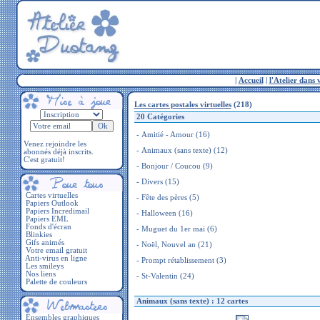
|
Accueil
|
l'Atelier dans 
Les cartes postales virtuelles
(218)
20 Catégories
-
Amitié - Amour
(16)
Venez rejoindre les
-
Animaux (sans texte)
(12)
abonnés déjà inscrits.
C'est gratuit!
-
Bonjour / Coucou
(9)
-
Divers
(15)
Cartes virtuelles
-
Fête des pères
(5)
Papiers Outlook
Papiers Incredimail
-
Halloween
(16)
Papiers EML
Fonds d'écran
-
Muguet du 1er mai
(6)
Blinkies
Gifs animés
-
Noël, Nouvel an
(21)
Votre email gratuit
Anti-virus en ligne
-
Prompt rétablissement
(3)
Les smileys
Nos liens
-
St-Valentin
(24)
Palette de couleurs
Animaux (sans texte) : 12 cartes
Ensembles graphiques