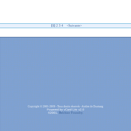
[1]
2
3
4
<
Suivante
>
Copyright © 2001-2009 - Tous droits réservés - Atelier de Duotang
Powered by vCard Lite v2.0
©2001,
Belchior Foundry.