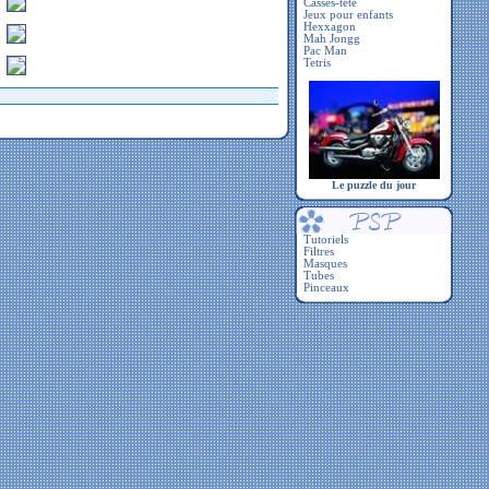
Casses-tête
Jeux pour enfants
Hexxagon
Mah Jongg
Pac Man
Tetris
Le puzzle du jour
Tutoriels
Filtres
Masques
Tubes
Pinceaux