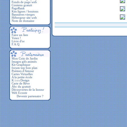
Fonds de page web
Contenu gratuit
PageRank
Kits lignes / boutons
Bannières vierges
Hébergeur site web
Nom de domaine
Faire un lien
Votez !
Livre d'or
F.A.Q.
Devenir partenaire ?