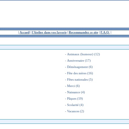
|
Accueil
|
l'Atelier dans vos favoris
|
Recommandez ce site
|
F.A.Q.
|
-
Animaux (humour)
(12)
-
Anniversaire
(17)
-
Déménagement
(6)
-
Fête des mères
(16)
-
Fêtes nationales
(5)
-
Merci
(6)
-
Naissance
(4)
-
Pâques
(19)
-
Scolarité
(4)
-
Vacances
(2)