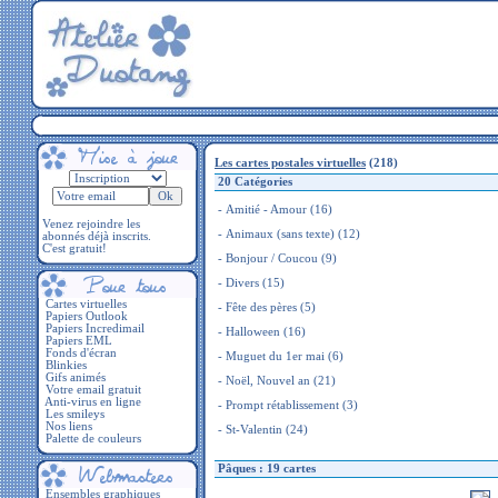
Les cartes postales virtuelles
(218)
20 Catégories
-
Amitié - Amour
(16)
Venez rejoindre les
-
Animaux (sans texte)
(12)
abonnés déjà inscrits.
C'est gratuit!
-
Bonjour / Coucou
(9)
-
Divers
(15)
Cartes virtuelles
-
Fête des pères
(5)
Papiers Outlook
Papiers Incredimail
-
Halloween
(16)
Papiers EML
Fonds d'écran
-
Muguet du 1er mai
(6)
Blinkies
Gifs animés
-
Noël, Nouvel an
(21)
Votre email gratuit
Anti-virus en ligne
-
Prompt rétablissement
(3)
Les smileys
Nos liens
-
St-Valentin
(24)
Palette de couleurs
Pâques : 19 cartes
Ensembles graphiques